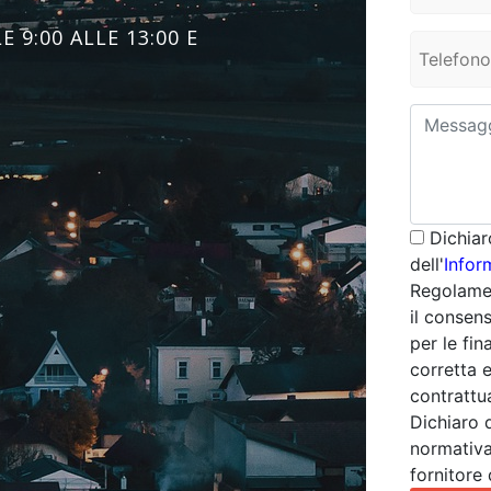
 9:00 ALLE 13:00 E
Dichiar
dell'
Infor
Regolamen
il consens
per le fina
corretta 
contrattua
Dichiaro 
normativa
fornitore 