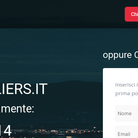
Ch
oppure C
ERS.IT
Inserisci 
prima pos
amente:
14